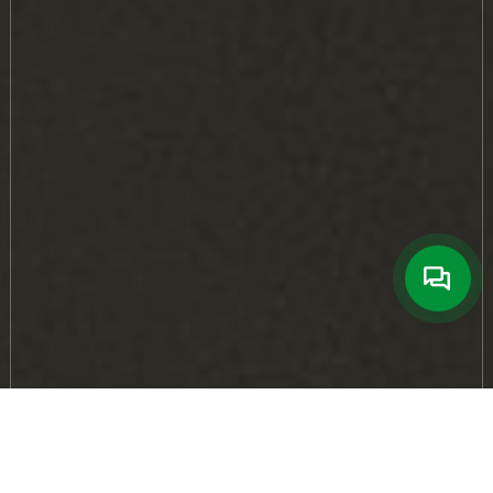
22 грудня 2025
313
Пекарня ‒ це виробництво з