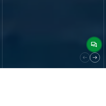
ТОВ "Богодухівський М'ясокомбінат СМК"
є одним із провідних підприємств
м’ясопереробної галузі України, яке
дотримується найвищих стандартів
якості у виробництві. Співпраця з Оліс-