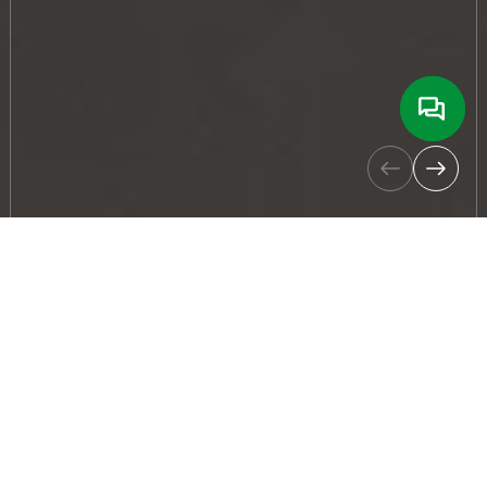
Кременчуцький міськмолокозавод
ПРАТ ТМ Danone
– сучасне молочне
підприємство з повним циклом
виробництва, яке відповідає високим
вимогам санітарії та безпеки харчової
продукції. Підприємство включає цехи з
різними функціональними зонами: від
ферментації до складування готової