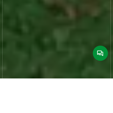
30 марта 2026
288
Большинство ферм традиционно
имеют бетонные кормовые
столы. Десятки лет это решение