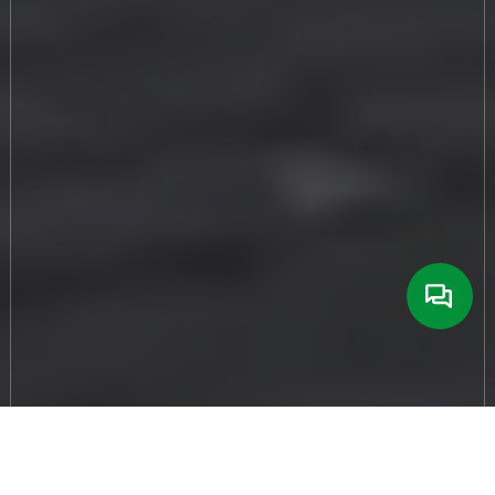
02 июня 2026
569
Полиуретановый наливной пол – это