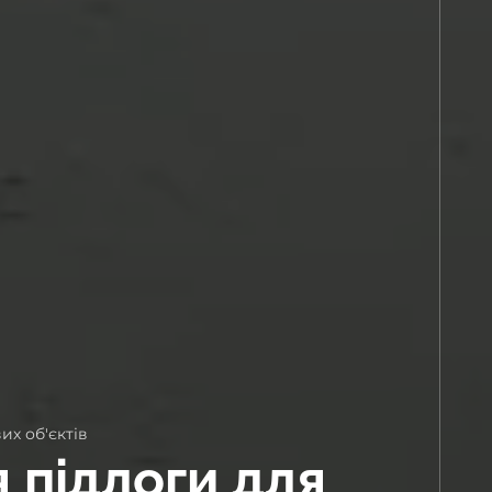
х об'єктів
 підлоги для