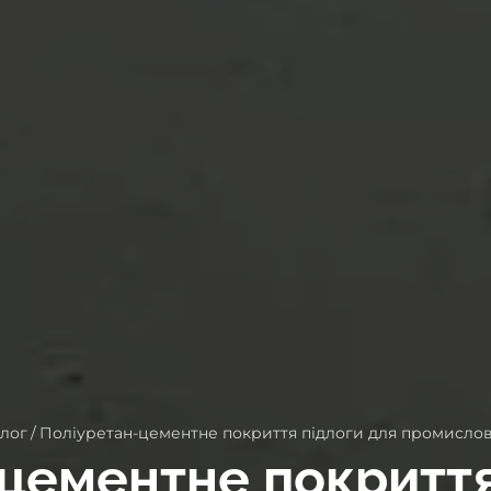
лог
/
Поліуретан-цементне покриття підлоги для промислови
цементне покриття