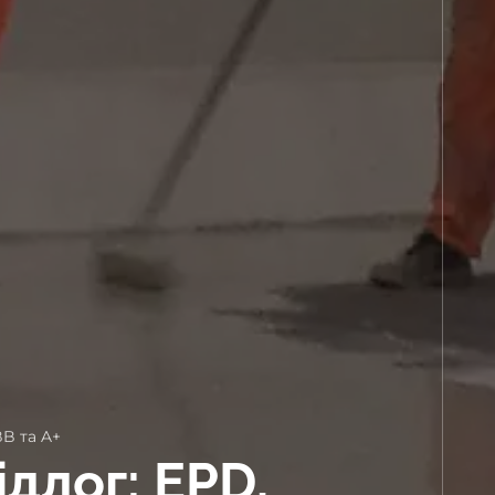
B та A+
длог: EPD,