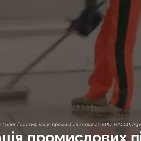
а
/
Блог
/
Сертифікація промислових підлог: EPD, HACCP, AgB
ція промислових пі