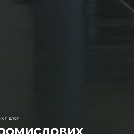
х підлог
промислових