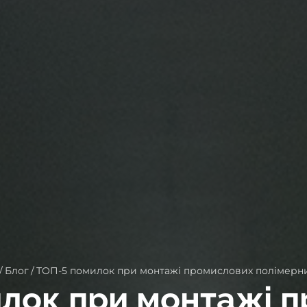
/
Блог
/
ТОП-5 помилок при монтажі промислових полімерни
лок при монтажі 