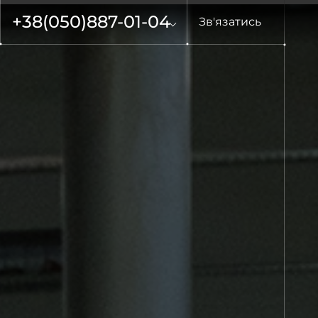
+38
(050)
887-01-04
Зв'язатись