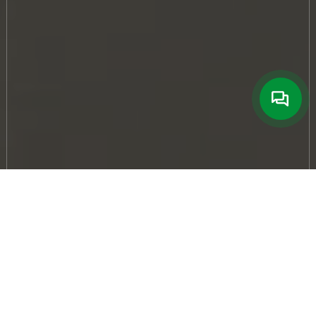
29 июня 2026
174
Полиуретановые полы являются одним
из самых распространенных запросов
среди ищущих покрытия для
производственных предприятий. Но в
большинстве случаев под этим